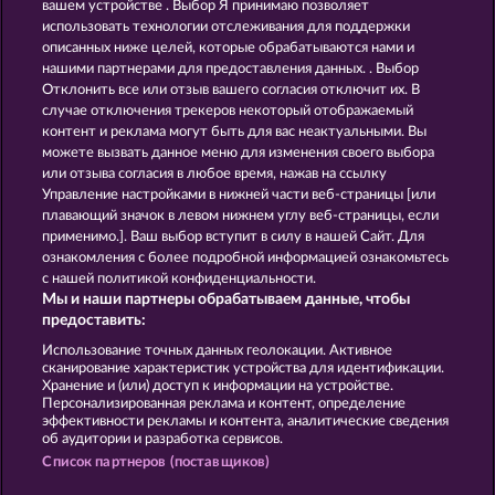
вашем устройстве . Выбор Я принимаю позволяет
использовать технологии отслеживания для поддержки
описанных ниже целей, которые обрабатываются нами и
нашими партнерами для предоставления данных. . Выбор
GOLDEN EI OF
FOREVER
Отклонить все или отзыв вашего согласия отключит их. В
MOORHUHN
DIAMONDS
случае отключения трекеров некоторый отображаемый
контент и реклама могут быть для вас неактуальными. Вы
Показать все игры
можете вызвать данное меню для изменения своего выбора
или отзыва согласия в любое время, нажав на ссылку
Управление настройками в нижней части веб-страницы [или
Правила
плавающий значок в левом нижнем углу веб-страницы, если
применимо.]. Ваш выбор вступит в силу в нашей Сайт. Для
Заявление о конфиденциальности и
ознакомления с более подробной информацией ознакомьтесь
политике Cookie
с нашей политикой конфиденциальности.
Мы и наши партнеры обрабатываем данные, чтобы
О компании
Компания
ЧаВо
предоставить:
Использование точных данных геолокации. Активное
Отправить Запрос об Отказе
сканирование характеристик устройства для идентификации.
Хранение и (или) доступ к информации на устройстве.
Персонализированная реклама и контент, определение
эффективности рекламы и контента, аналитические сведения
об аудитории и разработка сервисов.
Список партнеров (поставщиков)