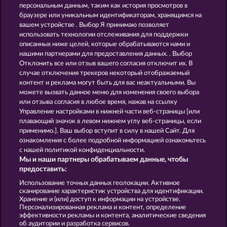
40 Thieves
Maaax Diamonds
персональным данным, таким как история просмотров в
браузере или уникальным идентификаторам, хранящимся на
вашем устройстве . Выбор Я принимаю позволяет
использовать технологии отслеживания для поддержки
описанных ниже целей, которые обрабатываются нами и
нашими партнерами для предоставления данных. . Выбор
Отклонить все или отзыв вашего согласия отключит их. В
случае отключения трекеров некоторый отображаемый
Frooty Troupe Sun Splash
Fruits First Diamond Treasures
контент и реклама могут быть для вас неактуальными. Вы
можете вызвать данное меню для изменения своего выбора
или отзыва согласия в любое время, нажав на ссылку
Управление настройками в нижней части веб-страницы [или
Правила
плавающий значок в левом нижнем углу веб-страницы, если
применимо.]. Ваш выбор вступит в силу в нашей Сайт. Для
Заявление о конфиденциальности и
ознакомления с более подробной информацией ознакомьтесь
политике Cookie
с нашей политикой конфиденциальности.
Мы и наши партнеры обрабатываем данные, чтобы
О компании
Компания
ЧаВо
предоставить:
Использование точных данных геолокации. Активное
Отправить Запрос об Отказе
сканирование характеристик устройства для идентификации.
Хранение и (или) доступ к информации на устройстве.
Персонализированная реклама и контент, определение
эффективности рекламы и контента, аналитические сведения
об аудитории и разработка сервисов.