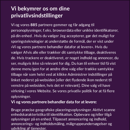
Vi bekymrer os om dine
Black Beauty
Atlantic Wilds
privatlivsindstillinger
Vi og vores
885
partnere gemmer og får adgang til
personoplysninger, f.eks. browserdata eller unikke identifikatorer,
på din enhed . Hvis du vælger Jeg accepterer, gør det muligt for
sporingsteknologier at understøtte de formål, der er vist under
»Vi og vores partnere behandler datafor at levere«. Hvis du
Night Wolves
Savanna Moon
vælger Afvis alle eller trækker dit samtykke tilbage, deaktiveres
de. Hvis trackere er deaktiveret, er noget indhold og annoncer, du
ser, muligvis ikke så relevant for dig. Du kan til enhver tid få vist
denne menu igen for at ændre dine valg eller trække samtykke
Vilkår og betingelser
tilbage når som helst ved at klikke Administrer indstillinger på
linket nederst på websiden [eller det flydende ikon nederst til
Fortroligheds- og cookie-politik
Kontakt
venstre på websiden, hvis det er relevant]. Dine valg vil have
virkning i vores Website. Se vores privatliv politik for at få flere
Virksomhed
FAQ
oplysninger.
Vi og vores partnere behandler data for at levere:
Indsend anmodning om tilbagetrækning
Bruge præcise geografiske placeringsoplysninger. Aktivt scanne
enhedskarakteristika til identifikation. Opbevare og/eller tilgå
oplysninger på en enhed. Tilpasset annoncering og indhold,
annoncerings- og indholdsmåling, målgruppeundersøgelser og
udvikling af tjenester.