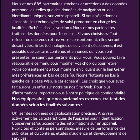
Nous et nos
885
partenaires stockons et accédons à des données
Secret Mission
Robin & his girl
personnelles, telles que des données de navigation ou des
identifiants uniques, sur votre appareil . Si vous sélectionnez
J'accepte, les technologies de suivi prendront en charge les
finalités affichées dans la section « Nous et nos partenaires
traitons des données pour fournir ». . Si vous choisissez Tout
refuser ou que vous retirez votre consentement, elles seront
désactivées. Si les technologies de suivi sont désactivées, il est
possible que certains contenus et annonces qui vous sont
Old Fisherman
King & Queen
présentés ne soient pas pertinents pour vous. Vous pouvez faire
réapparaître ce menu pour modifier vos choix ou pour retirer
votre consentement à tout moment en cliquant sur le lien Gérer
mes préférences en bas de page [ou l'icône flottante en bas à
CGU
gauche de la page Web, le cas échéant]. Les choix que vous avez
fait aurons un effet sur notre ou nos Site Web. Pour plus
Politique de confidentialité et de cookies
d’informations, reportez-vous à notre politique de confidentialité.
Nos équipes ainsi que nos partenaires externes, traitent des
Mentions légales
Société
FAQ
données selon les finalités suivantes :
Utiliser des données de géolocalisation précises. Analyser
Envoyer la demande de rétractation
activement les caractéristiques de l’appareil pour l’identification.
Conserver et/ou accéder à des informations sur un appareil.
Publicités et contenu personnalisés, mesure de performance des
publicités et du contenu, études d’audience et développement de
services.