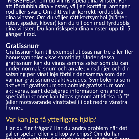
”RISKSPELA” om du vill riskspela dina vinster. För
att fördubbla dina vinster, välj en kortfärg, antingen
röd eller svart. Om ditt val är korrekt fördubblas
dina vinster. Om du väljer rätt kortsymbol (hjärter,
ruter, spader, klöver) kan du till och med fyrdubbla
dina vinster. Du kan riskspela dina vinster upp till 5
gånger i rad.
Gratissnurr
Gratissnurr kan till exempel utlösas när tre eller fler
bonussymboler visas samtidigt. Under dessa
gratissnurr kan du vinna samma saker som du kan
under normala snurr och antalet vinstlinjer och din
satsning per vinstlinje förblir densamma som den
var när gratissnurret aktiverades. Symbolerna som
aktiverar gratissnurr och antalet gratissnurr som
aktiveras, samt detaljerad information om andra
specialfunktioner kan hittas genom att klicka på ”i”
(eller motsvarande vinsttabell) i det nedre vänstra
hörnet.
Var kan jag få ytterligare hjälp?
Har du fler frågor? Har du andra problem när det
gäller spelen eller vid köp av chips? Om du har