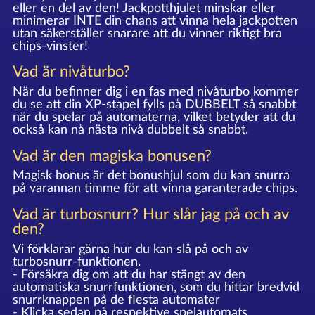
eller en del av den! Jackpotthjulet minskar eller
minimerar INTE din chans att vinna hela jackpotten
utan säkerställer snarare att du vinner riktigt bra
chips-vinster!
Vad är nivåturbo?
När du befinner dig i en fas med nivåturbo kommer
du se att din XP-stapel fylls på DUBBELT så snabbt
när du spelar på automaterna, vilket betyder att du
också kan nå nästa nivå dubbelt så snabbt.
Vad är den magiska bonusen?
Magisk bonus är det bonushjul som du kan snurra
på varannan timme för att vinna garanterade chips.
Vad är turbosnurr? Hur slår jag på och av
den?
Vi förklarar gärna hur du kan slå på och av
turbosnurr-funktionen.
- Försäkra dig om att du har stängt av den
automatiska snurrfunktionen, som du hittar bredvid
snurrknappen på de flesta automater
- Klicka sedan på respektive spelautomats