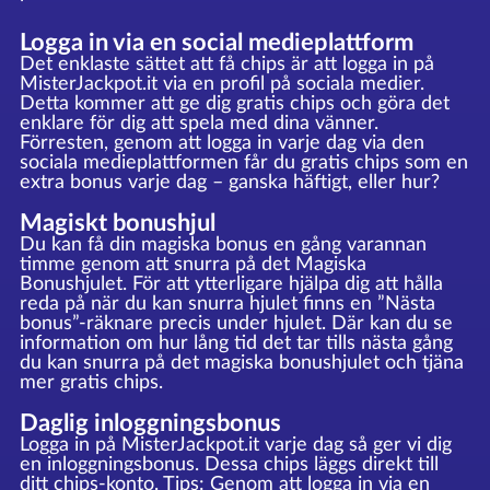
Logga in via en social medieplattform
Det enklaste sättet att få chips är att logga in på
MisterJackpot.it via en profil på sociala medier.
Detta kommer att ge dig gratis chips och göra det
enklare för dig att spela med dina vänner.
Förresten, genom att logga in varje dag via den
sociala medieplattformen får du gratis chips som en
extra bonus varje dag – ganska häftigt, eller hur?
Magiskt bonushjul
Du kan få din magiska bonus en gång varannan
timme genom att snurra på det Magiska
Bonushjulet. För att ytterligare hjälpa dig att hålla
reda på när du kan snurra hjulet finns en ”Nästa
bonus”-räknare precis under hjulet. Där kan du se
information om hur lång tid det tar tills nästa gång
du kan snurra på det magiska bonushjulet och tjäna
mer gratis chips.
Daglig inloggningsbonus
Logga in på MisterJackpot.it varje dag så ger vi dig
en inloggningsbonus. Dessa chips läggs direkt till
ditt chips-konto. Tips: Genom att logga in via en