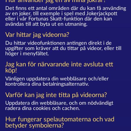
Det finns ett antal områden där du kan få använding
av en joker, till exemple i spel med Jokerjackpott
eller i vår Fortunas Skatt-funktion där den kan
avändas till att byta ut en utmaning.
Var hittar jag videorna?
Du hittar videofunktionen antingen direkt i de
upgifter som kräver att du tittar på videor, eller till
höger i menyfältet.
Jag kan för närvarande inte avsluta ett
köp!
Vänligen uppdatera din webbläsare och/eller
kontrollera dina betalningsalternativ.
Varför kan jag inte titta på videorna?
Uppdatera din webbläsare, och om nödvändigt
radera dina cookies och cachen.
Hur fungerar spelautomaterna och vad
betyder symbolerna?