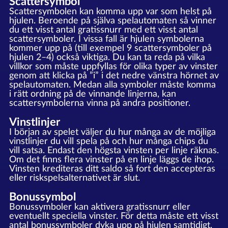
Scattersymbol
Scattersymbolen kan komma upp var som helst på
hjulen. Beroende på själva spelautomaten så vinner
du ett visst antal gratissnurr med ett visst antal
scattersymboler. I vissa fall är hjulen symbolerna
kommer upp på (till exempel 9 scattersymboler på
hjulen 2–4) också viktiga. Du kan ta reda på vilka
villkor som måste uppfyllas för olika typer av vinster
genom att klicka på ”i” i det nedre vänstra hörnet av
spelautomaten. Medan alla symboler måste komma
i rätt ordning på de vinnande linjerna, kan
scattersymbolerna vinna på andra positioner.
Vinstlinjer
I början av spelet väljer du hur många av de möjliga
vinstlinjer du vill spela på och hur många chips du
vill satsa. Endast den högsta vinsten per linje räknas.
Om det finns flera vinster på en linje läggs de ihop.
Vinsten krediteras ditt saldo så fort den accepteras
eller riskspelsalternativet är slut.
Bonussymbol
Bonussymboler kan aktivera gratissnurr eller
eventuellt speciella vinster. För detta måste ett visst
antal bonussymboler dyka upp på hjulen samtidigt.