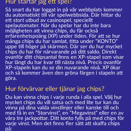
Hur startar jag ett spel?
Så snart du har loggat in på vår webbplats kommer
du automatiskt till vår spelwebbsida. Där hittar du
ett stort utbud av casinospel, speciellt
spelautomater. När du spelar har du inte bara
möjligheten att vinna chips, du får också
erfarenhetspoäng (XP) under tiden. För att se hur
många chips du har samlat, titta under ”KONTO”
uppe till höger på skärmen. Där ser du hur mycket
chips du har för närvarande på ditt saldo. Direkt
ovanför ditt chipsantal finns en XP-stapel som visar
hur långt du har kvar till nästa nivå. Precis ovanför
XP-stapeln kan du se din nuvarande nivå. XP ökar
och så kommer även den gröna färgen i stapeln att
göra.
Hur förvärvar eller tjänar jag chips?
Du kan vinna chips i varje runda i alla spel. Välj hur
mycket chips du vill satsa och med lite tur kan du
vinna på dina valda vinstlinjer eller kanske till och
med få in en ”Storvinst”, en ”Megavinst” eller en av
våra tre jackpottar. Ditt konto fylls på med chips för
varje vinst. Men det finns fler sätt att skaffa chips
på: