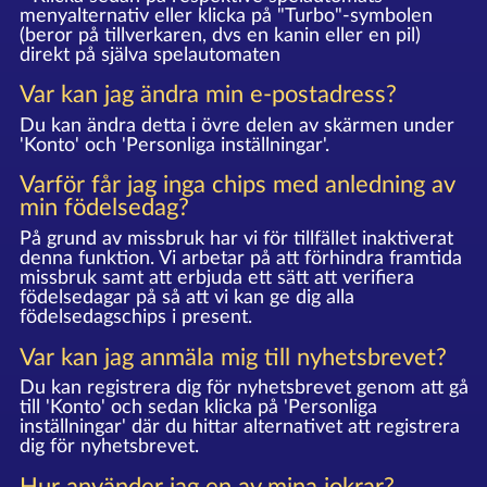
menyalternativ eller klicka på "Turbo"-symbolen
(beror på tillverkaren, dvs en kanin eller en pil)
direkt på själva spelautomaten
Var kan jag ändra min e-postadress?
Du kan ändra detta i övre delen av skärmen under
'Konto' och 'Personliga inställningar'.
Varför får jag inga chips med anledning av
min födelsedag?
På grund av missbruk har vi för tillfället inaktiverat
denna funktion. Vi arbetar på att förhindra framtida
missbruk samt att erbjuda ett sätt att verifiera
födelsedagar på så att vi kan ge dig alla
födelsedagschips i present.
Var kan jag anmäla mig till nyhetsbrevet?
Du kan registrera dig för nyhetsbrevet genom att gå
till 'Konto' och sedan klicka på 'Personliga
inställningar' där du hittar alternativet att registrera
dig för nyhetsbrevet.
Hur använder jag en av mina jokrar?