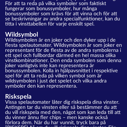
För att ta reda på vilka symboler som faktiskt
fungerar som bonussymboler, hur många
bonussymboler som krävs för att vinna och för att
se beskrivningar av andra specialfunktioner, kan du
titta i vinsttabellen för varje enskilt spel.
Wildsymbol
Wildsymbolen är en joker och den dyker upp i de
flesta spelautomater. Wildsymbolen är som joker en
representant för de flesta av de andra symbolerna i
ett spel och fullbordar därmed en hel massa olika
vinstkombinationer. Den enda symbolen som denna
joker vanligtvis inte kan representera är
bonussymbolen. Kolla in hjälpavsnittet i respektive
spel för att ta reda på vilken symbol som är
wildsymbolen i just det spelet och vilka andra
symboler den kan representera.
Riskspela
Vissa spelautomater låter dig riskspela dina vinster.
Antingen tar du vinsten eller så bestämmer du att
du vill riskspela med den, något som kan leda till att
du vinner ännu fler chips – men kanske också
förlora dem. När du har vunnit, tryck bara på