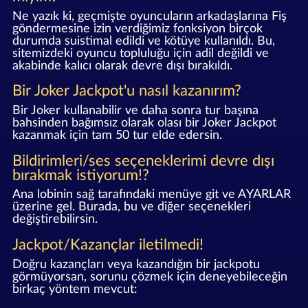
Ne yazık ki, geçmişte oyuncuların arkadaşlarına Fiş
göndermesine izin verdiğimiz fonksiyon birçok
durumda suistimal edildi ve kötüye kullanıldı. Bu,
sitemizdeki oyuncu topluluğu için adil değildi ve
akabinde kalıcı olarak devre dışı bırakıldı.
Bir Joker Jackpot'u nasıl kazanırım?
Bir Joker kullanabilir ve daha sonra tur başına
bahsinden bağımsız olarak olası bir Joker Jackpot
kazanmak için tam 50 tur elde edersin.
Bildirimleri/ses seçeneklerimi devre dışı
bırakmak istiyorum!?
Ana lobinin sağ tarafındaki menüye git ve AYARLAR
üzerine gel. Burada, bu ve diğer seçenekleri
değiştirebilirsin.
Jackpot/Kazançlar iletilmedi!
Doğru kazançları veya kazandığın bir jackpotu
görmüyorsan, sorunu çözmek için deneyebileceğin
birkaç yöntem mevcut: