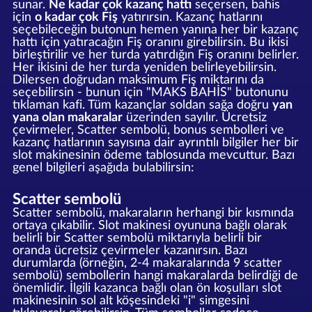
sunar.
Ne kadar çok kazanç hattı
seçersen, bahis
için
o kadar çok Fiş
yatırırsın. Kazanç hatlarını
seçebileceğin butonun hemen yanına her bir kazanç
hattı için yatıracağın Fiş oranını girebilirsin. Bu ikisi
birleştirilir ve her turda yatırdığın Fiş oranını belirler.
Her ikisini de her turda yeniden belirleyebilirsin.
Dilersen doğrudan maksimum Fiş miktarını da
seçebilirsin - bunun için "MAKS BAHİS" butonunu
tıklaman kafi. Tüm kazançlar soldan sağa doğru
yan
yana olan makaralar
üzerinden sayılır. Ücretsiz
çevirmeler, Scatter sembolü, bonus sembolleri ve
kazanç hatlarının sayısına dair ayrıntılı bilgiler her bir
slot makinesinin ödeme tablosunda mevcuttur. Bazı
genel bilgileri aşağıda bulabilirsin:
Scatter sembolü
Scatter sembolü, makaraların herhangi bir kısmında
ortaya çıkabilir. Slot makinesi oyununa bağlı olarak
belirli bir Scatter sembolü miktarıyla belirli bir
oranda ücretsiz çevirmeler kazanırsın. Bazı
durumlarda (örneğin, 2-4 makaralarında 9 scatter
sembolü) sembollerin hangi makaralarda belirdiği de
önemlidir. İlgili kazanca bağlı olan ön koşulları slot
makinesinin sol alt köşesindeki "i" simgesini