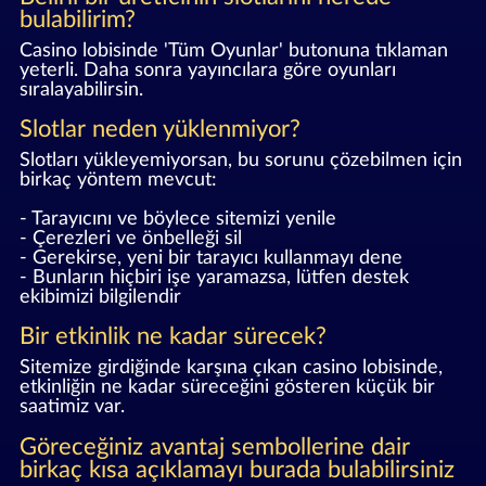
bulabilirim?
Casino lobisinde 'Tüm Oyunlar' butonuna tıklaman
yeterli. Daha sonra yayıncılara göre oyunları
sıralayabilirsin.
Slotlar neden yüklenmiyor?
Slotları yükleyemiyorsan, bu sorunu çözebilmen için
birkaç yöntem mevcut:
- Tarayıcını ve böylece sitemizi yenile
- Çerezleri ve önbelleği sil
- Gerekirse, yeni bir tarayıcı kullanmayı dene
- Bunların hiçbiri işe yaramazsa, lütfen destek
ekibimizi bilgilendir
Bir etkinlik ne kadar sürecek?
Sitemize girdiğinde karşına çıkan casino lobisinde,
etkinliğin ne kadar süreceğini gösteren küçük bir
saatimiz var.
Göreceğiniz avantaj sembollerine dair
birkaç kısa açıklamayı burada bulabilirsiniz