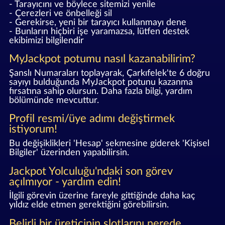
- Tarayıcını ve böylece sitemizi yenile
- Çerezleri ve önbelleği sil
- Gerekirse, yeni bir tarayıcı kullanmayı dene
- Bunların hiçbiri işe yaramazsa, lütfen destek
ekibimizi bilgilendir
MyJackpot potumu nasıl kazanabilirim?
Şanslı Numaraları toplayarak, Çarkıfelek'te 6 doğru
sayıyı bulduğunda MyJackpot potunu kazanma
fırsatına sahip olursun. Daha fazla bilgi, yardım
bölümünde mevcuttur.
Profil resmi/üye adımı değiştirmek
istiyorum!
Bu değişiklikleri 'Hesap' sekmesine giderek 'Kişisel
Bilgiler' üzerinden yapabilirsin.
Jackpot Yolculuğu'ndaki son görev
açılmıyor - yardım edin!
İlgili görevin üzerine fareyle gittiğinde daha kaç
yıldız elde etmen gerektiğini görebilirsin.
Belirli bir üreticinin slotlarını nerede