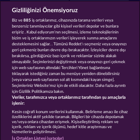
Fruits & Wilds 2
40 Thieves
Gizliliğinizi Önemsiyoruz
Biz ve
885
iş ortaklarımız, cihazınızda tarama verileri veya
benzersiz tanımlayıcılar gibi kişisel verileri depolar ve bunlara
erişiriz . Kabul ediyorum'nın seçilmesi, izleme teknolojilerinin
bizim ve iş ortaklarımızın verileri işleyerek sunma amaçlarını
desteklemesini sağlar. . Tümünü Reddet'ı seçmeniz veya onayınızı
Fancy Fruits RoAR
Maaax Diamonds
geri çekmeniz bunları devre dışı bırakacaktır. İzleyiciler devre dışı
bırakılırsa, gördüğünüz bazı içerik ve reklamlar sizinle alakalı
olmayabilir. Seçimlerinizi değiştirmek veya onayınızı geri çekmek
için web sayfasının altındaki Tercihleri Yönet bağlantısına
Hüküm ve Koşullar
tıklayarak istediğiniz zaman bu menüye yeniden dönebilirsiniz
[veya varsa web sayfasının sol alt kısmındaki kayan simge].
Gizlilik ve Çerez Bildirimi
Künye
Şirket
Seçimleriniz Website'mız için de etkili olacaktır. Daha fazla ayrıntı
için Gizlilik Politikamıza bakın.
Veriler, tarafımızca veya ortaklarımız tarafından şu amaçlarla
SSS
işlenir:
İptal talebini gönder
Kesin coğrafi konum verilerini kullanmak. Belirleme amacı ile cihaz
özelliklerini aktif şekilde taramak. Bilgileri bir cihazda depolamak
ve/veya onlara cihazdan erişmek. Kişiselleştirilmiş reklam ve
içerik, reklam ve içerik ölçümü, hedef kitle araştırması ve
hizmetlerin geliştirilmesi.
İş Ortakları Listesi (satıcılar)