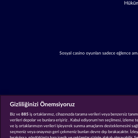
Hüküm
Sosyal casino oyunları sadece eğlence amaç
Gizliliğinizi Önemsiyoruz
Biz ve
885
iş ortaklarımız, cihazınızda tarama verileri veya benzersiz tanımla
verileri depolar ve bunlara erişiriz . Kabul ediyorum'nın seçilmesi, izleme t
ve iş ortaklarımızın verileri işleyerek sunma amaçlarını desteklemesini sağ
seçmeniz veya onayınızı geri çekmeniz bunları devre dışı bırakacaktır. İzleyi
bırakılırsa, gördüğünüz bazı içerik ve reklamlar sizinle alakalı olmayabilir. S