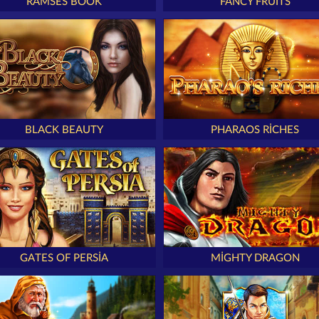
RAMSES BOOK
FANCY FRUITS
BLACK BEAUTY
PHARAOS RICHES
GATES OF PERSIA
MIGHTY DRAGON