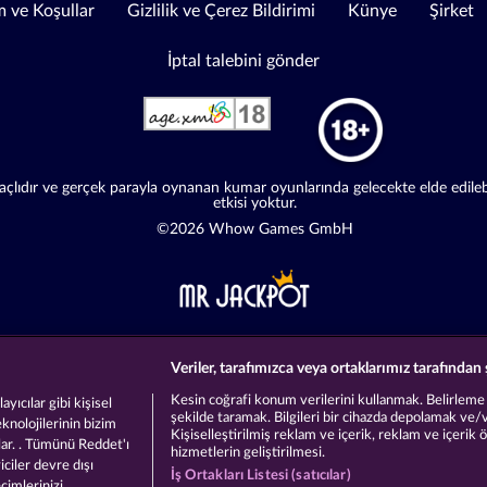
 ve Koşullar
Gizlilik ve Çerez Bildirimi
Künye
Şirket
İptal talebini gönder
lıdır ve gerçek parayla oynanan kumar oyunlarında gelecekte elde edilebile
etkisi yoktur.
©2026 Whow Games GmbH
Veriler, tarafımızca veya ortaklarımız tarafından 
Kesin coğrafi konum verilerini kullanmak. Belirleme am
yıcılar gibi kişisel
şekilde taramak. Bilgileri bir cihazda depolamak ve/
eknolojilerinin bizim
Kişiselleştirilmiş reklam ve içerik, reklam ve içerik 
lar. . Tümünü Reddet'ı
hizmetlerin geliştirilmesi.
ciler devre dışı
İş Ortakları Listesi (satıcılar)
eçimlerinizi