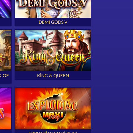
DEMI GODS V
K OF
KING & QUEEN