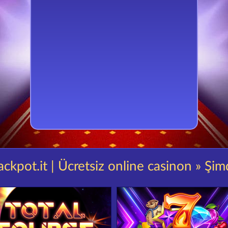
ackpot.it | Ücretsiz online casinon » Şim