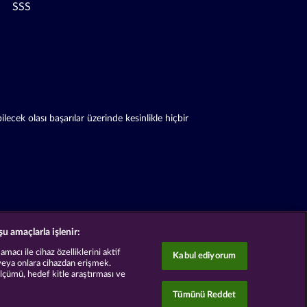
SSS
cek olası başarılar üzerinde kesinlikle hiçbir
şu amaçlarla işlenir:
acı ile cihaz özelliklerini aktif
Kabul ediyorum
veya onlara cihazdan erişmek.
ölçümü, hedef kitle araştırması ve
Tümünü Reddet