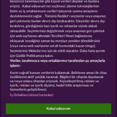
benzersiz tanımlayıcılar gibi kişisel verileri depolar ve bunlara
erişiriz . Kabul ediyorum'nın seçilmesi, izleme teknolojilerinin
GOLDEN EI OF
FOREVER
bizim ve iş ortaklarımızın verileri işleyerek sunma amaçlarını
MOORHUHN
DIAMONDS
desteklemesini sağlar. . Tümünü Reddet'ı seçmeniz veya onayınızı
geri çekmeniz bunları devre dışı bırakacaktır. İzleyiciler devre dışı
Bütün oyunları göster
bırakılırsa, gördüğünüz bazı içerik ve reklamlar sizinle alakalı
olmayabilir. Seçimlerinizi değiştirmek veya onayınızı geri çekmek
için web sayfasının altındaki Tercihleri Yönet bağlantısına
Hüküm ve Koşullar
tıklayarak istediğiniz zaman bu menüye yeniden dönebilirsiniz
[veya varsa web sayfasının sol alt kısmındaki kayan simge].
Gizlilik ve Çerez Bildirimi
Künye
Şirket
Seçimleriniz Website'mız için de etkili olacaktır. Daha fazla ayrıntı
için Gizlilik Politikamıza bakın.
Veriler, tarafımızca veya ortaklarımız tarafından şu amaçlarla
SSS
işlenir:
İptal talebini gönder
Kesin coğrafi konum verilerini kullanmak. Belirleme amacı ile cihaz
özelliklerini aktif şekilde taramak. Bilgileri bir cihazda depolamak
ve/veya onlara cihazdan erişmek. Kişiselleştirilmiş reklam ve
içerik, reklam ve içerik ölçümü, hedef kitle araştırması ve
hizmetlerin geliştirilmesi.
İş Ortakları Listesi (satıcılar)
Sosyal casino oyunları sadece eğlence amaçlıdır ve
gerçek parayla oynanan kumar oyunlarında
Kabul ediyorum
gelecekte elde edilebilecek olası başarılar üzerinde
kesinlikle hiçbir etkisi yoktur.