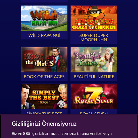
WILD RAPA NUI
SUPER DUPER
MOORHUHN
BOOK OF THE AGES
BEAUTIFUL NATURE
SIMPLY THE BEST
ROYAL SEVEN
Gizliliğinizi Önemsiyoruz
Biz ve
885
iş ortaklarımız, cihazınızda tarama verileri veya