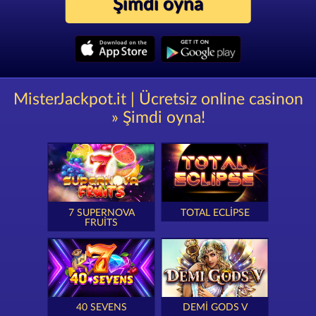
Şimdi oyna
MisterJackpot.it | Ücretsiz online casinon
» Şimdi oyna!
7 SUPERNOVA
TOTAL ECLIPSE
FRUITS
40 SEVENS
DEMI GODS V