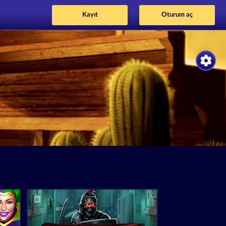
Kayıt
Oturum aç