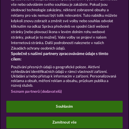
vše nebo odvoláním svého souhlasu je zakážete. Pokud jsou
sledovací technologie zakázány, některé zobrazené obsahy a
GOLDEN EI OF
FOREVER
reklamy pro vás nemusí být tolik relevantní. Tuto nabídku můžete
MOORHUHN
DIAMONDS
kdykoli znovu zobrazit a změnit své volby nebo souhlas odvolat
Zobrazit všechny hry
kliknutím na odkaz Správa předvoleb ve spodní části webové
stránky [nebo plovoucí ikona v levém dolním rohu webové
stránky, pokud je to možné]. Vaše volby se projeví v našem
Podmínky
Prohlášení o Soukromí a Cookies
Internetová stránka. Další podrobnosti naleznete v našich
Zásadách ochrany osobních údajů.
Společně s našimi partnery zpracováváme údaje s tímto
Kontakt
Společnost
Časté dotazy
cílem:
Podat Žádost o Odstoupení
Používání přesných údajů o geografické poloze. Aktivní
vyhledávání identifikačních údajů v rámci vlastností zařízení.
Ukládání a/nebo přístup k informacím v zařízení. Personalizovaná
reklama a obsah, měření reklam a obsahu, průzkum publika a
rozvoj služeb.
Seznam partnerů (dodavatelů)
Sociální kasinové hry jsou určeny výhradně k
zábavním účelům a nemají vůbec žádný vliv na
Souhlasím
možné budoucí úspěchy v oblasti hazardu se
skutečnými penězi.
©2026 Whow Games GmbH
Zamítnout vše