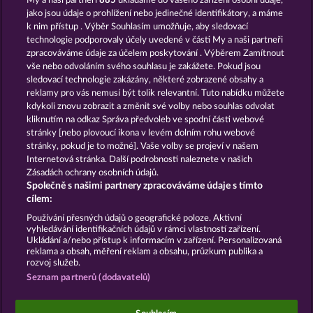
My a naši partneři
885
ukládáme do vašeho zařízení osobní údaje,
Simply The Best
King & Queen
jako jsou údaje o prohlížení nebo jedinečné identifikátory, a máme
k nim přístup . Výběr Souhlasím umožňuje, aby sledovací
technologie podporovaly účely uvedené v části My a naši partneři
zpracováváme údaje za účelem poskytování . Výběrem Zamítnout
vše nebo odvoláním svého souhlasu je zakážete. Pokud jsou
sledovací technologie zakázány, některé zobrazené obsahy a
reklamy pro vás nemusí být tolik relevantní. Tuto nabídku můžete
kdykoli znovu zobrazit a změnit své volby nebo souhlas odvolat
Egyptian Moon
Beer Party
kliknutím na odkaz Správa předvoleb ve spodní části webové
stránky [nebo plovoucí ikona v levém dolním rohu webové
stránky, pokud je to možné]. Vaše volby se projeví v našem
Podmínky
Prohlášení o Soukromí a Cookies
Internetová stránka. Další podrobnosti naleznete v našich
Zásadách ochrany osobních údajů.
Společně s našimi partnery zpracováváme údaje s tímto
Kontakt
Společnost
Časté dotazy
cílem:
Podat Žádost o Odstoupení
Používání přesných údajů o geografické poloze. Aktivní
vyhledávání identifikačních údajů v rámci vlastností zařízení.
Ukládání a/nebo přístup k informacím v zařízení. Personalizovaná
reklama a obsah, měření reklam a obsahu, průzkum publika a
rozvoj služeb.
Seznam partnerů (dodavatelů)
Sociální kasinové hry jsou určeny výhradně k
zábavním účelům a nemají vůbec žádný vliv na