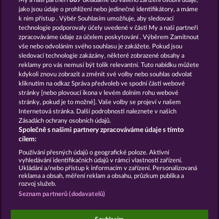
My a naši partneři
887
ukládáme do vašeho zařízení osobní údaje,
Cutie Cat
Golden Ei of Moorhuhn
jako jsou údaje o prohlížení nebo jedinečné identifikátory, a máme
k nim přístup . Výběr Souhlasím umožňuje, aby sledovací
technologie podporovaly účely uvedené v části My a naši partneři
zpracováváme údaje za účelem poskytování . Výběrem Zamítnout
vše nebo odvoláním svého souhlasu je zakážete. Pokud jsou
sledovací technologie zakázány, některé zobrazené obsahy a
reklamy pro vás nemusí být tolik relevantní. Tuto nabídku můžete
kdykoli znovu zobrazit a změnit své volby nebo souhlas odvolat
Black Beauty
Majestic King
kliknutím na odkaz Správa předvoleb ve spodní části webové
stránky [nebo plovoucí ikona v levém dolním rohu webové
stránky, pokud je to možné]. Vaše volby se projeví v našem
Podmínky
Prohlášení o Soukromí a Cookies
Internetová stránka. Další podrobnosti naleznete v našich
Zásadách ochrany osobních údajů.
Společně s našimi partnery zpracováváme údaje s tímto
Kontakt
Společnost
Časté dotazy
cílem:
Podat Žádost o Odstoupení
Používání přesných údajů o geografické poloze. Aktivní
vyhledávání identifikačních údajů v rámci vlastností zařízení.
Ukládání a/nebo přístup k informacím v zařízení. Personalizovaná
reklama a obsah, měření reklam a obsahu, průzkum publika a
rozvoj služeb.
Seznam partnerů (dodavatelů)
Sociální kasinové hry jsou určeny výhradně k
zábavním účelům a nemají vůbec žádný vliv na