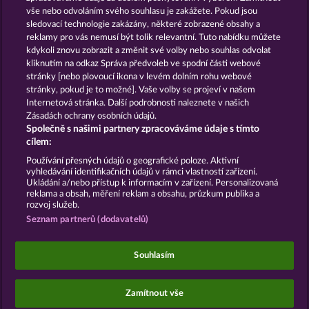
vše nebo odvoláním svého souhlasu je zakážete. Pokud jsou
sledovací technologie zakázány, některé zobrazené obsahy a
GOLDEN EI OF
FOREVER
reklamy pro vás nemusí být tolik relevantní. Tuto nabídku můžete
MOORHUHN
DIAMONDS
kdykoli znovu zobrazit a změnit své volby nebo souhlas odvolat
Zobrazit všechny hry
kliknutím na odkaz Správa předvoleb ve spodní části webové
stránky [nebo plovoucí ikona v levém dolním rohu webové
stránky, pokud je to možné]. Vaše volby se projeví v našem
Podmínky
Prohlášení o Soukromí a Cookies
Internetová stránka. Další podrobnosti naleznete v našich
Zásadách ochrany osobních údajů.
Společně s našimi partnery zpracováváme údaje s tímto
Kontakt
Společnost
Časté dotazy
cílem:
Podat Žádost o Odstoupení
Používání přesných údajů o geografické poloze. Aktivní
vyhledávání identifikačních údajů v rámci vlastností zařízení.
Ukládání a/nebo přístup k informacím v zařízení. Personalizovaná
reklama a obsah, měření reklam a obsahu, průzkum publika a
rozvoj služeb.
Seznam partnerů (dodavatelů)
Sociální kasinové hry jsou určeny výhradně k
zábavním účelům a nemají vůbec žádný vliv na
Souhlasím
možné budoucí úspěchy v oblasti hazardu se
skutečnými penězi.
©2026 Whow Games GmbH
Zamítnout vše