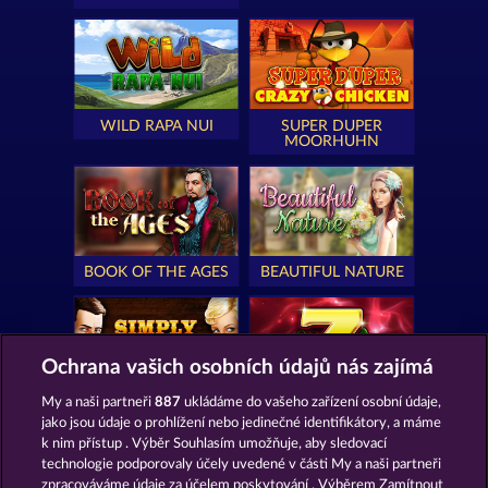
WILD RAPA NUI
SUPER DUPER
MOORHUHN
BOOK OF THE AGES
BEAUTIFUL NATURE
Ochrana vašich osobních údajů nás zajímá
My a naši partneři
887
ukládáme do vašeho zařízení osobní údaje,
SIMPLY THE BEST
ROYAL SEVEN
jako jsou údaje o prohlížení nebo jedinečné identifikátory, a máme
k nim přístup . Výběr Souhlasím umožňuje, aby sledovací
technologie podporovaly účely uvedené v části My a naši partneři
zpracováváme údaje za účelem poskytování . Výběrem Zamítnout