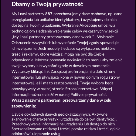
Blitz Coins
Western Jack
Dbamy o Twoją prywatność
My i nasi partnerzy
887
przechowujemy dane osobowe, np. dane
przeglądania lub unikalne identyfikatory, i uzyskujemy do nich
dostęp na Twoim urządzeniu. Wybranie Akceptuję umożliwia
technologiom śledzenia wspieranie celów wskazanych w sekcji
„My i nasi partnerzy przetwarzamy dane w celu”. . Wybranie
Odrzucenie wszystkich lub wycofanie Twojej zgody spowoduje
Texas Tycoon
Super Piggy Coins
ich wyłączenie. Jeśli moduły śledzące są wyłączone, niektóre
treści i reklamy, które widzisz, mogą nie być dla Ciebie
odpowiednie. Możesz ponownie wyświetlić to menu, aby zmienić
swoje wybory lub wycofać zgodę w dowolnym momencie.
Zasady i warunki
Wystarczy kliknąć link Zarządzaj preferencjami u dołu strony
internetowej [lub pływającą ikonę w lewym dolnym rogu strony
Oświadczenie dotyczące prywatności i plików
internetowej, jeśli ma to zastosowanie]. Twoje wybory będą
cookie
obowiązywały w naszej stronie Strona internetowa. Więcej
informacji można znaleźć w naszej Polityce prywatności.
Wraz z naszymi partnerami przetwarzamy dane w celu
Nota prawna
Firma
FAQ
zapewnienia:
Prześlij wniosek o wypłatę
Użycie dokładnych danych geolokalizacyjnych. Aktywne
skanowanie charakterystyki urządzenia do celów identyfikacji.
Przechowywanie informacji na urządzeniu lub dostęp do nich.
Spersonalizowane reklamy i treści, pomiar reklam i treści, opinie
odbiorców i ulepszanie usług.