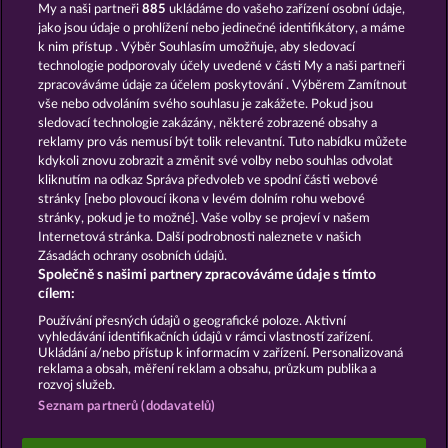
My a naši partneři
885
ukládáme do vašeho zařízení osobní údaje,
jako jsou údaje o prohlížení nebo jedinečné identifikátory, a máme
k nim přístup . Výběr Souhlasím umožňuje, aby sledovací
technologie podporovaly účely uvedené v části My a naši partneři
zpracováváme údaje za účelem poskytování . Výběrem Zamítnout
vše nebo odvoláním svého souhlasu je zakážete. Pokud jsou
Books and Bulls
Sticky Diamonds
sledovací technologie zakázány, některé zobrazené obsahy a
reklamy pro vás nemusí být tolik relevantní. Tuto nabídku můžete
kdykoli znovu zobrazit a změnit své volby nebo souhlas odvolat
kliknutím na odkaz Správa předvoleb ve spodní části webové
stránky [nebo plovoucí ikona v levém dolním rohu webové
stránky, pokud je to možné]. Vaše volby se projeví v našem
Magic Stone
Roman Legion
Internetová stránka. Další podrobnosti naleznete v našich
Zásadách ochrany osobních údajů.
Společně s našimi partnery zpracováváme údaje s tímto
cílem:
Používání přesných údajů o geografické poloze. Aktivní
vyhledávání identifikačních údajů v rámci vlastností zařízení.
Podmínky
Prohlášení o Soukromí a Cookies
Ukládání a/nebo přístup k informacím v zařízení. Personalizovaná
reklama a obsah, měření reklam a obsahu, průzkum publika a
rozvoj služeb.
Kontakt
Společnost
Časté dotazy
Seznam partnerů (dodavatelů)
Podat Žádost o Odstoupení