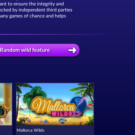
nt to ensure the integrity and
hecked by independent third parties
 many games of chance and helps
Random wild feature
Mallorca Wilds