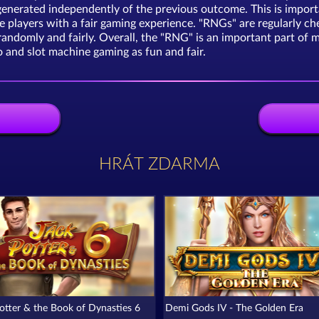
generated independently of the previous outcome. This is importa
e players with a fair gaming experience. "RNGs" are regularly c
randomly and fairly. Overall, the "RNG" is an important part of
o and slot machine gaming as fun and fair.
HRÁT ZDARMA
otter & the Book of Dynasties 6
Demi Gods IV - The Golden Era