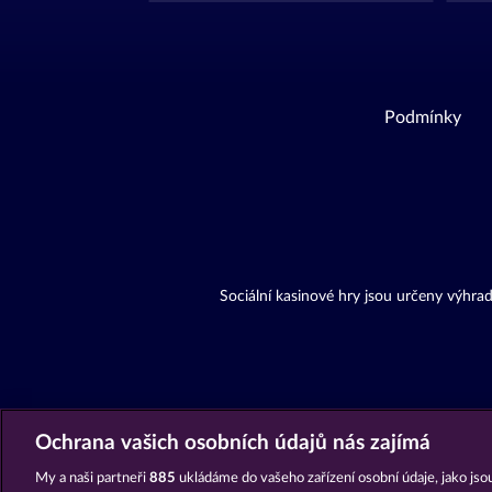
Podmínky
Sociální kasinové hry jsou určeny výhr
Ochrana vašich osobních údajů nás zajímá
My a naši partneři
885
ukládáme do vašeho zařízení osobní údaje, jako jsou