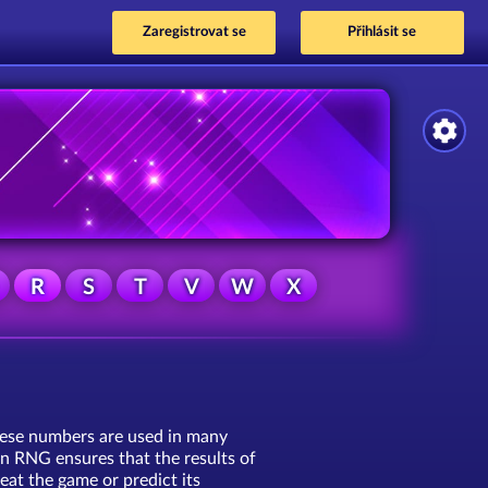
Zaregistrovat se
Přihlásit se
R
S
T
V
W
X
ese numbers are used in many
An RNG ensures that the results of
at the game or predict its