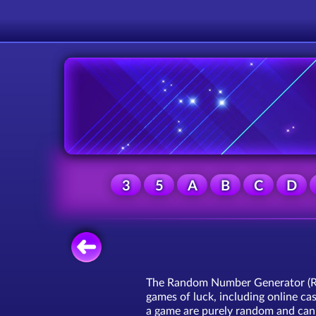
3
5
A
B
C
D
The Random Number Generator (RN
games of luck, including online c
a game are purely random and cann