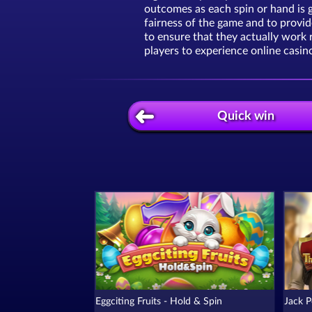
outcomes as each spin or hand is 
fairness of the game and to provid
to ensure that they actually work 
players to experience online casin
Quick win
Eggciting Fruits - Hold & Spin
Jack P