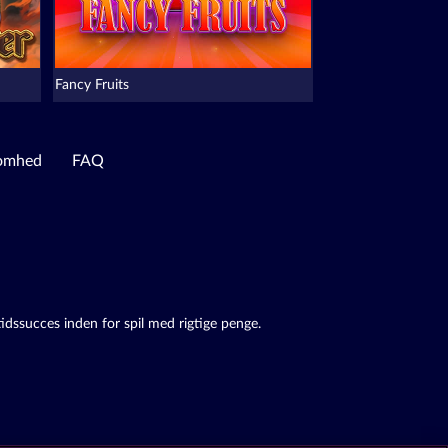
Fancy Fruits
omhed
FAQ
idssucces inden for spil med rigtige penge.