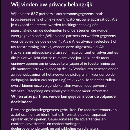
Wij vinden uw privacy belangrijk
Jack Potter and the Book of Dynasties
Ramses Book
Wij en onze
887
partners slaan persoonsgegevens, zoals
browsegegevens of unieke identificatoren, op je apparaat op . Als
je Akkoord selecteert, worden trackingtechnologieën
ingeschakeld om de doeleinden te ondersteunen die worden
weergegeven onder „Wij en onze partners verwerken gegevens
voor de volgende doeleinden”. . Als u Alles afwijzen selecteert of
uw toestemming intrekt, worden deze uitgeschakeld. Als
Pharaos Riches
Lucky Pharaoh Wild
trackers zijn uitgeschakeld, zijn sommige content en advertenties
die je ziet wellicht niet zo relevant voor jou. Je kunt dit menu
opnieuw openen om je keuzes te wijzigen of je toestemming op
elk moment intrekken door op de link Voorkeuren beheren onder
Algemene voorwaarden
aan de webpagina [of het zwevende pictogram linksonder op de
webpagina, indien van toepassing] te klikken. Je selecties zullen
Privacy- en cookieverklaring
Colofon
overal binnen onze volgende kanalen worden doorgevoerd:
Website. Raadpleeg ons privacybeleid voor meer informatie.
Wij en onze partners verwerken gegevens voor de volgende
Bedrijf
FAQ
doeleinden:
Terugbetalingsverzoek indienen
Precieze geolocatiegegevens gebruiken. De apparaatkenmerken
actief scannen ter identificatie. Informatie op een apparaat
opslaan en/of openen. Gepersonaliseerde advertenties en
content, advertentie- en contentmetingen,
doelgroepenonderzoek en ontwikkeling van diensten.