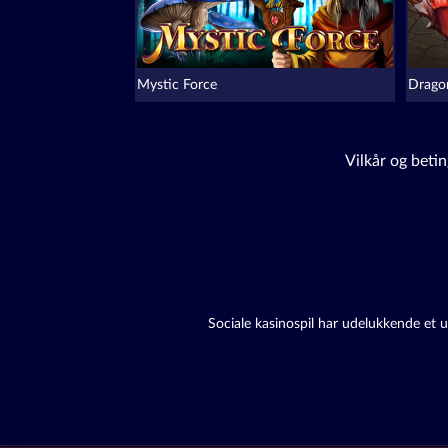
Mystic Force
Drago
Vilkår og betin
Sociale kasinospil har udelukkende et u