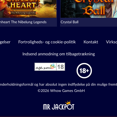
nheart The Nibelung Legends
Crystal Ball
gelser
Fortroligheds- og cookie-politik
Kontakt
Virks
Indsend anmodning om tilbagetrækning
nderholdningsformål og har absolut ingen indflydelse på din mulige fremt
©2026 Whow Games GmbH