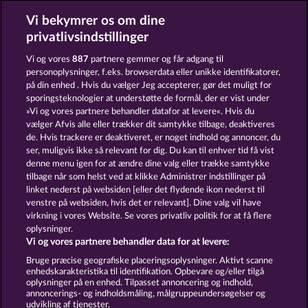
Vi bekymrer os om dine
Tower of Power
Mallorca Wilds
privatlivsindstillinger
Vi og vores
887
partnere gemmer og får adgang til
personoplysninger, f.eks. browserdata eller unikke identifikatorer,
på din enhed . Hvis du vælger Jeg accepterer, gør det muligt for
sporingsteknologier at understøtte de formål, der er vist under
»Vi og vores partnere behandler datafor at levere«. Hvis du
Back to the Fruits RoAR
40 Thieves
vælger Afvis alle eller trækker dit samtykke tilbage, deaktiveres
de. Hvis trackere er deaktiveret, er noget indhold og annoncer, du
ser, muligvis ikke så relevant for dig. Du kan til enhver tid få vist
denne menu igen for at ændre dine valg eller trække samtykke
Vilkår og betingelser
tilbage når som helst ved at klikke Administrer indstillinger på
linket nederst på websiden [eller det flydende ikon nederst til
Fortroligheds- og cookie-politik
Kontakt
venstre på websiden, hvis det er relevant]. Dine valg vil have
virkning i vores Website. Se vores privatliv politik for at få flere
Virksomhed
FAQ
oplysninger.
Vi og vores partnere behandler data for at levere:
Indsend anmodning om tilbagetrækning
Bruge præcise geografiske placeringsoplysninger. Aktivt scanne
enhedskarakteristika til identifikation. Opbevare og/eller tilgå
oplysninger på en enhed. Tilpasset annoncering og indhold,
annoncerings- og indholdsmåling, målgruppeundersøgelser og
udvikling af tjenester.