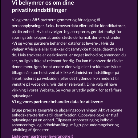
Vi bekymrer os om dine
100 Flaring Fruits
40 Sevens Diamond Treasures
privatlivsindstillinger
Vi og vores
885
partnere gemmer og får adgang til
personoplysninger, f.eks. browserdata eller unikke identifikatorer,
på din enhed . Hvis du vælger Jeg accepterer, gør det muligt for
sporingsteknologier at understøtte de formål, der er vist under
»Vi og vores partnere behandler datafor at levere«. Hvis du
Back to the Fruits
Fruit Love
vælger Afvis alle eller trækker dit samtykke tilbage, deaktiveres
de. Hvis trackere er deaktiveret, er noget indhold og annoncer, du
ser, muligvis ikke så relevant for dig. Du kan til enhver tid få vist
denne menu igen for at ændre dine valg eller trække samtykke
Vilkår og betingelser
tilbage når som helst ved at klikke Administrer indstillinger på
linket nederst på websiden [eller det flydende ikon nederst til
Fortroligheds- og cookie-politik
Kontakt
venstre på websiden, hvis det er relevant]. Dine valg vil have
virkning i vores Website. Se vores privatliv politik for at få flere
Virksomhed
FAQ
oplysninger.
Vi og vores partnere behandler data for at levere:
Indsend anmodning om tilbagetrækning
Bruge præcise geografiske placeringsoplysninger. Aktivt scanne
enhedskarakteristika til identifikation. Opbevare og/eller tilgå
oplysninger på en enhed. Tilpasset annoncering og indhold,
annoncerings- og indholdsmåling, målgruppeundersøgelser og
udvikling af tjenester.
Liste over partnere (leverandører)