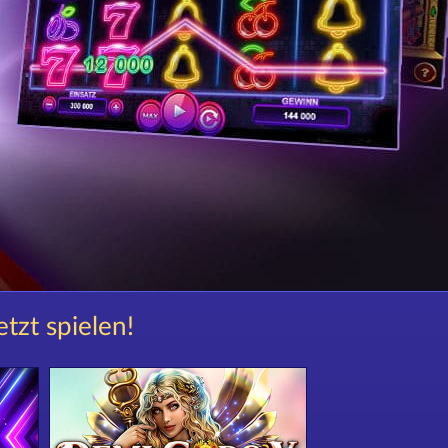
tzt spielen!