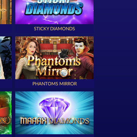
STICKY DIAMONDS
PHANTOMS MIRROR