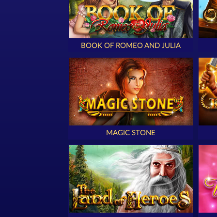
BOOK OF ROMEO AND JULIA
MAGIC STONE