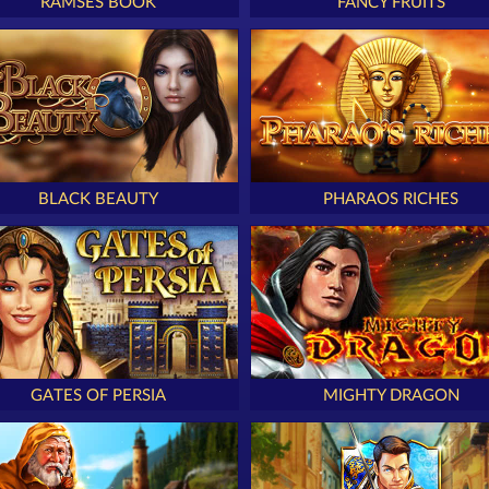
RAMSES BOOK
FANCY FRUITS
BLACK BEAUTY
PHARAOS RICHES
GATES OF PERSIA
MIGHTY DRAGON