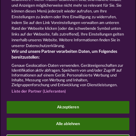
und Anzeigen möglicherweise nicht mehr so ​​relevant für Sie. Sie
können dieses Menü jederzeit wieder aufrufen, um Ihre
GOLDEN EI OF
FOREVER
Einstellungen zu ändern oder Ihre Einwilligung zu widerrufen,
MOORHUHN
DIAMONDS
indem Sie auf den Link Voreinstellungen verwalten am unteren
Alle Spiele zeigen
Rand der Webseite klicken [oder das schwebende Symbol unten
links auf der Webseite, falls zutreffend]. Ihre Einstellungen gelten
innerhalb unseres Website. Weitere Informationen finden Sie in
AGB
Datenschutz und Cookie Richtlinien
unserer Datenschutzerklärung.
Wir und unsere Partner verarbeiten Daten, um Folgendes
Impressum
Unternehmensseite
FAQ
bereitzustellen:
Genaue Geolocation-Daten verwenden. Geräteeigenschaften zur
Identifikation aktiv abfragen. Speichern von und/oder Zugriff auf
Widerruf einreichen
Informationen auf einem Gerät. Personalisierte Werbung und
Inhalte, Messung von Werbung und Inhalten,
Zielgruppenforschung und Entwicklung von Dienstleistungen.
Liste der Partner (Lieferanten)
Social Casino Spiele dienen der reinen Unterhaltung
Akzeptieren
und haben keinen Einfluss auf mögliche künftige
Erfolge bei Glücksspielen mit Geldeinsatz.
©2026 Whow Games GmbH
Alle ablehnen