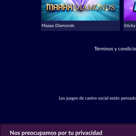
Maaax Diamonds
Stick
Términos y condici
Los juegos de casino social están pensado
Nos preocupamos por tu privacidad