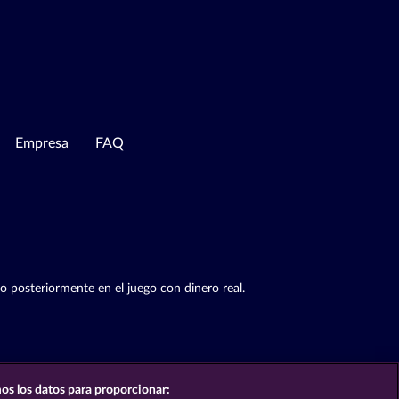
Empresa
FAQ
to posteriormente en el juego con dinero real.
os los datos para proporcionar: