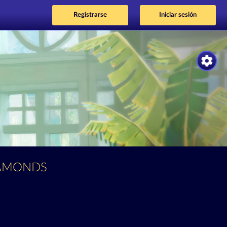
Registrarse
Iniciar sesión
IAMONDS