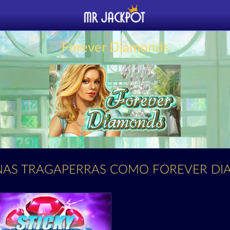
Forever Diamonds
AS TRAGAPERRAS COMO FOREVER D