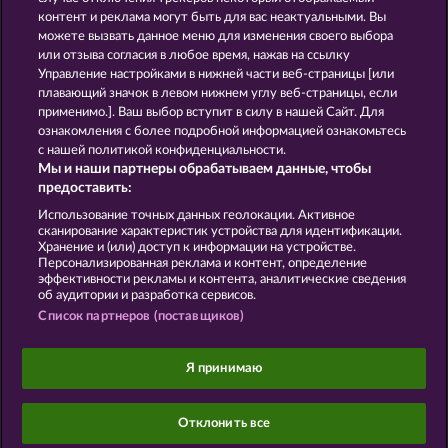
Maaax Diamonds
Sticky Diamonds
контент и реклама могут быть для вас неактуальными. Вы
можете вызвать данное меню для изменения своего выбора
или отзыва согласия в любое время, нажав на ссылку
Управление настройками в нижней части веб-страницы [или
Правила
плавающий значок в левом нижнем углу веб-страницы, если
применимо.]. Ваш выбор вступит в силу в нашей Сайт. Для
Заявление о конфиденциальности и
ознакомления с более подробной информацией ознакомьтесь
политике Cookie
с нашей политикой конфиденциальности.
Мы и наши партнеры обрабатываем данные, чтобы
О компании
Компания
ЧаВо
предоставить:
Использование точных данных геолокации. Активное
Отправить Запрос об Отказе
сканирование характеристик устройства для идентификации.
Хранение и (или) доступ к информации на устройстве.
Персонализированная реклама и контент, определение
эффективности рекламы и контента, аналитические сведения
об аудитории и разработка сервисов.
Список партнеров (поставщиков)
Данный портал предназначен исключительно
для развлекательных целей и абсолютно не
Я принимаю
влияет на потенциальный успех при игре на
реальные деньги.
©2026 Whow Games GmbH
Отклонить все