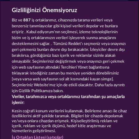
Night Wolves
Cutie Cat
Gizliliğinizi Önemsiyoruz
Biz ve
887
iş ortaklarımız, cihazınızda tarama verileri veya
benzersiz tanımlayıcılar gibi kişisel verileri depolar ve bunlara
erişiriz . Kabul ediyorum'nın seçilmesi, izleme teknolojilerinin
bizim ve iş ortaklarımızın verileri işleyerek sunma amaçlarını
desteklemesini sağlar. . Tümünü Reddet'ı seçmeniz veya onayınızı
Beautiful Nature
Duck Shooter
geri çekmeniz bunları devre dışı bırakacaktır. İzleyiciler devre dışı
bırakılırsa, gördüğünüz bazı içerik ve reklamlar sizinle alakalı
olmayabilir. Seçimlerinizi değiştirmek veya onayınızı geri çekmek
için web sayfasının altındaki Tercihleri Yönet bağlantısına
Hüküm ve Koşullar
tıklayarak istediğiniz zaman bu menüye yeniden dönebilirsiniz
[veya varsa web sayfasının sol alt kısmındaki kayan simge].
Gizlilik ve Çerez Bildirimi
Künye
Şirket
Seçimleriniz Website'mız için de etkili olacaktır. Daha fazla ayrıntı
için Gizlilik Politikamıza bakın.
Veriler, tarafımızca veya ortaklarımız tarafından şu amaçlarla
SSS
işlenir:
İptal talebini gönder
Kesin coğrafi konum verilerini kullanmak. Belirleme amacı ile cihaz
özelliklerini aktif şekilde taramak. Bilgileri bir cihazda depolamak
ve/veya onlara cihazdan erişmek. Kişiselleştirilmiş reklam ve
içerik, reklam ve içerik ölçümü, hedef kitle araştırması ve
hizmetlerin geliştirilmesi.
İş Ortakları Listesi (satıcılar)