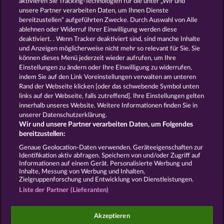
aktivieren Sie Tracking-Technologien für die unter „Wir und
Fruits First Diamond Treasures
Frooty Troupe Sun Splash
unsere Partner verarbeiten Daten, um Ihnen Dienste
bereitzustellen“ aufgeführten Zwecke. Durch Auswahl von Alle
ablehnen oder Widerruf Ihrer Einwilligung werden diese
deaktiviert. . Wenn Tracker deaktiviert sind, sind manche Inhalte
und Anzeigen möglicherweise nicht mehr so ​​relevant für Sie. Sie
können dieses Menü jederzeit wieder aufrufen, um Ihre
Einstellungen zu ändern oder Ihre Einwilligung zu widerrufen,
Royal Seven Ultra
Back to the Fruits RoAR
indem Sie auf den Link Voreinstellungen verwalten am unteren
Rand der Webseite klicken [oder das schwebende Symbol unten
links auf der Webseite, falls zutreffend]. Ihre Einstellungen gelten
innerhalb unseres Website. Weitere Informationen finden Sie in
AGB
Datenschutz und Cookie Richtlinien
unserer Datenschutzerklärung.
Wir und unsere Partner verarbeiten Daten, um Folgendes
Impressum
Unternehmensseite
FAQ
bereitzustellen:
Genaue Geolocation-Daten verwenden. Geräteeigenschaften zur
Identifikation aktiv abfragen. Speichern von und/oder Zugriff auf
Widerruf einreichen
Informationen auf einem Gerät. Personalisierte Werbung und
Inhalte, Messung von Werbung und Inhalten,
Zielgruppenforschung und Entwicklung von Dienstleistungen.
Liste der Partner (Lieferanten)
Social Casino Spiele dienen der reinen Unterhaltung
Akzeptieren
und haben keinen Einfluss auf mögliche künftige