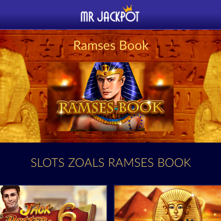
Ramses Book
SLOTS ZOALS RAMSES BOOK