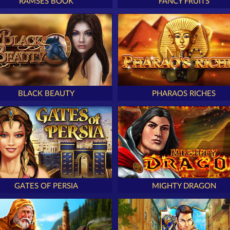
RAMSES BOOK
FANCY FRUITS
BLACK BEAUTY
PHARAOS RICHES
GATES OF PERSIA
MIGHTY DRAGON