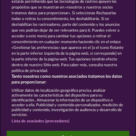
estarás permitiendo que las tecnologías de rastreo apoyen los
propósitos que se muestran en «nosotros y nuestros socios
tratamos datos para proporcionar». Si seleccionas Rechazarlas
todas o retiras tu consentimiento, los deshabilitarás. Si se
GOLDEN EI OF
FOREVER
deshabilitan los rastreadores, parte del contenido y los anuncios
MOORHUHN
DIAMONDS
que ves podrían dejar de ser relevantes para ti. Puedes volver a
acceder a este menú para cambiar tus opciones o retirar el
Ver todos los juegos
consentimiento en cualquier momento haciendo clic en el enlace
«Gestionar las preferencias» que aparece en el [o el ícono flotante
en la parte inferior izquierda de la página web, si corresponde] en
Términos y condiciones
la parte inferior de la página web. Tus opciones tendrán efecto
dentro de nuestro Sitio web. Para saber más, consulta nuestra
Declaración de privacidad y de cookies
política de privacidad.
Tanto nosotros como nuestros asociados tratamos los datos
Aviso Legal
Empresa
FAQ
para proporcionar:
Utilizar datos de localización geográfica precisa. analizar
Enviar solicitud de desistimiento
activamente las características del dispositivo para su
identificación.. Almacenar la información de un dispositivo o
acceder a ella. Publicidad y contenido personalizados, medición de
publicidad y contenido, investigación de audiencia y desarrollo de
servicios.
Lista de asociados (proveedores)
Los juegos de casino social están pensados