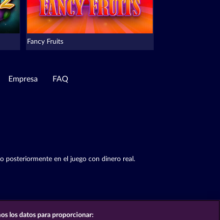
Fancy Fruits
Empresa
FAQ
to posteriormente en el juego con dinero real.
os los datos para proporcionar: