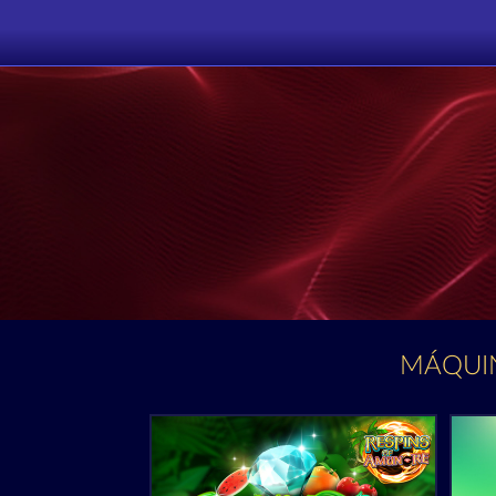
MÁQUIN