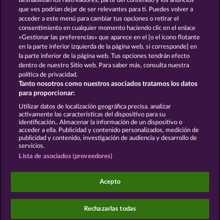
deshabilitan los rastreadores, parte del contenido y los anuncios
que ves podrían dejar de ser relevantes para ti. Puedes volver a
Beer Party
Hallow Reels
acceder a este menú para cambiar tus opciones o retirar el
consentimiento en cualquier momento haciendo clic en el enlace
«Gestionar las preferencias» que aparece en el [o el ícono flotante
en la parte inferior izquierda de la página web, si corresponde] en
Términos y condiciones
la parte inferior de la página web. Tus opciones tendrán efecto
dentro de nuestro Sitio web. Para saber más, consulta nuestra
Declaración de privacidad y de cookies
política de privacidad.
Tanto nosotros como nuestros asociados tratamos los datos
Aviso Legal
Empresa
FAQ
para proporcionar:
Utilizar datos de localización geográfica precisa. analizar
Enviar solicitud de desistimiento
activamente las características del dispositivo para su
identificación.. Almacenar la información de un dispositivo o
acceder a ella. Publicidad y contenido personalizados, medición de
publicidad y contenido, investigación de audiencia y desarrollo de
servicios.
Lista de asociados (proveedores)
Los juegos de casino social están pensados
exclusivamente para el ocio y no influyen en la
Acepto
posibilidad de tener éxito posteriormente en el
juego con dinero real.
©2026 Whow Games GmbH
Rechazarlas todas