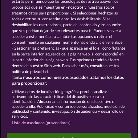
estarás permitiendo que las tecnologías de rastreo apoyen los
propósitos que se muestran en «nosotros y nuestros socios
tratamos datos para proporcionar». Si seleccionas Rechazarlas
todas o retiras tu consentimiento, los deshabilitarás. Si se
GOLDEN EI OF
FOREVER
deshabilitan los rastreadores, parte del contenido y los anuncios
MOORHUHN
DIAMONDS
que ves podrían dejar de ser relevantes para ti. Puedes volver a
acceder a este menú para cambiar tus opciones o retirar el
Ver todos los juegos
consentimiento en cualquier momento haciendo clic en el enlace
«Gestionar las preferencias» que aparece en el [o el ícono flotante
en la parte inferior izquierda de la página web, si corresponde] en
Términos y condiciones
la parte inferior de la página web. Tus opciones tendrán efecto
dentro de nuestro Sitio web. Para saber más, consulta nuestra
Declaración de privacidad y de cookies
política de privacidad.
Tanto nosotros como nuestros asociados tratamos los datos
Aviso Legal
Empresa
FAQ
para proporcionar:
Utilizar datos de localización geográfica precisa. analizar
Enviar solicitud de desistimiento
activamente las características del dispositivo para su
identificación.. Almacenar la información de un dispositivo o
acceder a ella. Publicidad y contenido personalizados, medición de
publicidad y contenido, investigación de audiencia y desarrollo de
servicios.
Lista de asociados (proveedores)
Los juegos de casino social están pensados