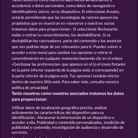
Tanto nosotros como nuestros
885
socios almacenamos y
accedemos a datos personales, como datos de navegación o
identificadores únicos, en tu dispositivo. Si seleccionas Acepto,
estarás permitiendo que las tecnologías de rastreo apoyen los
propósitos que se muestran en «nosotros y nuestros socios
tratamos datos para proporcionar». Si seleccionas Rechazarlas
todas o retiras tu consentimiento, los deshabilitarás. Si se
Books and Bulls
Sticky Diamonds
deshabilitan los rastreadores, parte del contenido y los anuncios
que ves podrían dejar de ser relevantes para ti. Puedes volver a
acceder a este menú para cambiar tus opciones o retirar el
consentimiento en cualquier momento haciendo clic en el enlace
«Gestionar las preferencias» que aparece en el [o el ícono flotante
en la parte inferior izquierda de la página web, si corresponde] en
Magic Stone
Roman Legion
la parte inferior de la página web. Tus opciones tendrán efecto
dentro de nuestro Sitio web. Para saber más, consulta nuestra
política de privacidad.
Tanto nosotros como nuestros asociados tratamos los datos
para proporcionar:
Términos y condiciones
Utilizar datos de localización geográfica precisa. analizar
activamente las características del dispositivo para su
identificación.. Almacenar la información de un dispositivo o
Declaración de privacidad y de cookies
acceder a ella. Publicidad y contenido personalizados, medición de
publicidad y contenido, investigación de audiencia y desarrollo de
servicios.
Aviso Legal
Empresa
FAQ