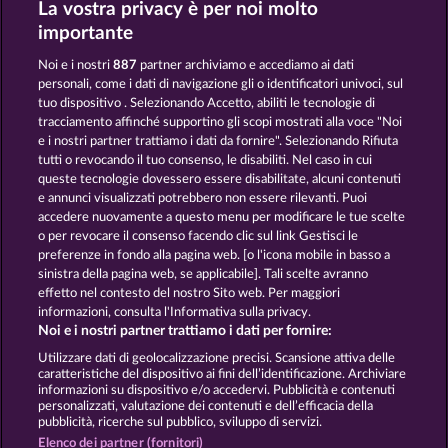
La vostra privacy è per noi molto
Eggciting Fruits - Hold & Spin
Super Duper Moorhuhn
importante
Noi e i nostri
887
partner archiviamo e accediamo ai dati
personali, come i dati di navigazione gli o identificatori univoci, sul
tuo dispositivo . Selezionando Accetto, abiliti le tecnologie di
tracciamento affinché supportino gli scopi mostrati alla voce "Noi
e i nostri partner trattiamo i dati da fornire". Selezionando Rifiuta
Piggy Kings
Simply The Best
tutti o revocando il tuo consenso, le disabiliti. Nel caso in cui
queste tecnologie dovessero essere disabilitate, alcuni contenuti
e annunci visualizzati potrebbero non essere rilevanti. Puoi
accedere nuovamente a questo menu per modificare le tue scelte
Termini e condizioni
o per revocare il consenso facendo clic sul link Gestisci le
preferenze in fondo alla pagina web. [o l'icona mobile in basso a
Informativa sulla privacy e cookies
sinistra della pagina web, se applicabile]. Tali scelte avranno
effetto nel contesto del nostro Sito web. Per maggiori
Note legali
Società
FAQ
informazioni, consulta l'Informativa sulla privacy.
Noi e i nostri partner trattiamo i dati per fornire:
Invia richiesta di recesso
Utilizzare dati di geolocalizzazione precisi. Scansione attiva delle
caratteristiche del dispositivo ai fini dell’identificazione. Archiviare
informazioni su dispositivo e/o accedervi. Pubblicità e contenuti
personalizzati, valutazione dei contenuti e dell’efficacia della
pubblicità, ricerche sul pubblico, sviluppo di servizi.
Elenco dei partner (fornitori)