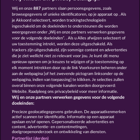
Simply The Best
Piggy Kings
Wij en onze
887
partners slaan persoonsgegevens, zoals
browsegegevens of unieke identificatoren, op je apparaat op . Als
je Akkoord selecteert, worden trackingtechnologieën
ingeschakeld om de doeleinden te ondersteunen die worden
weergegeven onder „Wij en onze partners verwerken gegevens
voor de volgende doeleinden”. . Als u Alles afwijzen selecteert of
uw toestemming intrekt, worden deze uitgeschakeld. Als
Eggciting Fruits - Hold & Spin
Super Duper Moorhuhn
trackers zijn uitgeschakeld, zijn sommige content en advertenties
die je ziet wellicht niet zo relevant voor jou. Je kunt dit menu
opnieuw openen om je keuzes te wijzigen of je toestemming op
elk moment intrekken door op de link Voorkeuren beheren onder
Algemene voorwaarden
aan de webpagina [of het zwevende pictogram linksonder op de
webpagina, indien van toepassing] te klikken. Je selecties zullen
Privacy- en cookieverklaring
Colofon
overal binnen onze volgende kanalen worden doorgevoerd:
Website. Raadpleeg ons privacybeleid voor meer informatie.
Wij en onze partners verwerken gegevens voor de volgende
Bedrijf
FAQ
doeleinden:
Terugbetalingsverzoek indienen
Precieze geolocatiegegevens gebruiken. De apparaatkenmerken
actief scannen ter identificatie. Informatie op een apparaat
opslaan en/of openen. Gepersonaliseerde advertenties en
content, advertentie- en contentmetingen,
doelgroepenonderzoek en ontwikkeling van diensten.
Partnerlijst (derden)