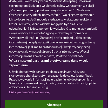
dostęp na Twoim urządzeniu. Wybranie Akceptuję umożliwia
technologiom śledzenia wspieranie celów wskazanych w sekcji
GOLDEN EI OF
FOREVER
„My i nasi partnerzy przetwarzamy dane w celu”. . Wybranie
MOORHUHN
DIAMONDS
Odrzucenie wszystkich lub wycofanie Twojej zgody spowoduje
ich wyłączenie. Jeśli moduły śledzące są wyłączone, niektóre
Pokaż wszystkie gry
treści i reklamy, które widzisz, mogą nie być dla Ciebie
odpowiednie. Możesz ponownie wyświetlić to menu, aby zmienić
swoje wybory lub wycofać zgodę w dowolnym momencie.
Zasady i warunki
Wystarczy kliknąć link Zarządzaj preferencjami u dołu strony
internetowej [lub pływającą ikonę w lewym dolnym rogu strony
Oświadczenie dotyczące prywatności i plików
internetowej, jeśli ma to zastosowanie]. Twoje wybory będą
cookie
obowiązywały w naszej stronie Strona internetowa. Więcej
informacji można znaleźć w naszej Polityce prywatności.
Wraz z naszymi partnerami przetwarzamy dane w celu
Nota prawna
Firma
FAQ
zapewnienia:
Prześlij wniosek o wypłatę
Użycie dokładnych danych geolokalizacyjnych. Aktywne
skanowanie charakterystyki urządzenia do celów identyfikacji.
Przechowywanie informacji na urządzeniu lub dostęp do nich.
Spersonalizowane reklamy i treści, pomiar reklam i treści, opinie
odbiorców i ulepszanie usług.
Lista partnerów (dostawców)
Gry społecznościowe mają przeznaczenie czysto
rozrywkowe i nie mają absolutnie żadnego wpływu
Akceptuję