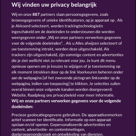
Wij vinden uw privacy belangrijk
Simply The Best
Egyptian Moon
Wij en onze
887
partners slaan persoonsgegevens, zoals
browsegegevens of unieke identificatoren, op je apparaat op . Als
je Akkoord selecteert, worden trackingtechnologieën
ingeschakeld om de doeleinden te ondersteunen die worden
weergegeven onder „Wij en onze partners verwerken gegevens
voor de volgende doeleinden”. . Als u Alles afwijzen selecteert of
uw toestemming intrekt, worden deze uitgeschakeld. Als
Super Duper Moorhuhn
Piggy Kings
trackers zijn uitgeschakeld, zijn sommige content en advertenties
die je ziet wellicht niet zo relevant voor jou. Je kunt dit menu
opnieuw openen om je keuzes te wijzigen of je toestemming op
elk moment intrekken door op de link Voorkeuren beheren onder
Algemene voorwaarden
aan de webpagina [of het zwevende pictogram linksonder op de
webpagina, indien van toepassing] te klikken. Je selecties zullen
Privacy- en cookieverklaring
Colofon
overal binnen onze volgende kanalen worden doorgevoerd:
Website. Raadpleeg ons privacybeleid voor meer informatie.
Wij en onze partners verwerken gegevens voor de volgende
Bedrijf
FAQ
doeleinden:
Terugbetalingsverzoek indienen
Precieze geolocatiegegevens gebruiken. De apparaatkenmerken
actief scannen ter identificatie. Informatie op een apparaat
opslaan en/of openen. Gepersonaliseerde advertenties en
content, advertentie- en contentmetingen,
doelgroepenonderzoek en ontwikkeling van diensten.