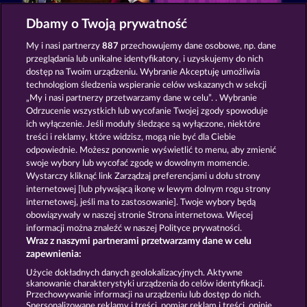
Simply The Best
Piggy Kings
Dbamy o Twoją prywatność
My i nasi partnerzy
887
przechowujemy dane osobowe, np. dane
przeglądania lub unikalne identyfikatory, i uzyskujemy do nich
dostęp na Twoim urządzeniu. Wybranie Akceptuję umożliwia
technologiom śledzenia wspieranie celów wskazanych w sekcji
„My i nasi partnerzy przetwarzamy dane w celu”. . Wybranie
Odrzucenie wszystkich lub wycofanie Twojej zgody spowoduje
Egyptian Moon
Super Duper Moorhuhn
ich wyłączenie. Jeśli moduły śledzące są wyłączone, niektóre
treści i reklamy, które widzisz, mogą nie być dla Ciebie
odpowiednie. Możesz ponownie wyświetlić to menu, aby zmienić
swoje wybory lub wycofać zgodę w dowolnym momencie.
Zasady i warunki
Wystarczy kliknąć link Zarządzaj preferencjami u dołu strony
internetowej [lub pływającą ikonę w lewym dolnym rogu strony
Oświadczenie dotyczące prywatności i plików
internetowej, jeśli ma to zastosowanie]. Twoje wybory będą
cookie
obowiązywały w naszej stronie Strona internetowa. Więcej
informacji można znaleźć w naszej Polityce prywatności.
Wraz z naszymi partnerami przetwarzamy dane w celu
Nota prawna
Firma
FAQ
zapewnienia:
Prześlij wniosek o wypłatę
Użycie dokładnych danych geolokalizacyjnych. Aktywne
skanowanie charakterystyki urządzenia do celów identyfikacji.
Przechowywanie informacji na urządzeniu lub dostęp do nich.
Spersonalizowane reklamy i treści, pomiar reklam i treści, opinie