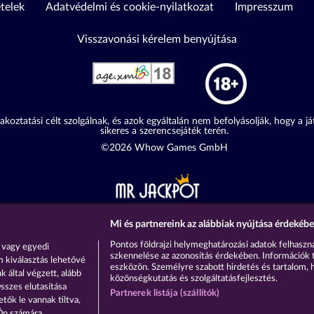
ételek
Adatvédelmi és cookie-nyilatkozat
Impresszum
Visszavonási kérelem benyújtása
akoztatási célt szolgálnak, és azok egyáltalán nem befolyásolják, hogy a j
sikeres a szerencsejáték terén.
©2026 Whow Games GmbH
Mi és partnereink az alábbiak nyújtása érdekébe
Pontos földrajzi helymeghatározási adatok felhaszná
 vagy egyedi
szkennelése az azonosítás érdekében. Információk 
m kiválasztás lehetővé
eszközön. Személyre szabott hirdetés és tartalom, 
 által végzett, alább
közönségkutatás és szolgáltatásfejlesztés.
sszes elutasítása
Partnerek listája (szállítók)
tők le vannak tiltva,
 Ön számára.