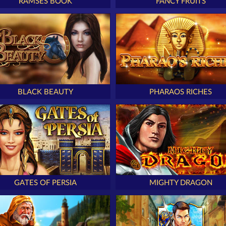
RAMSES BOOK
FANCY FRUITS
BLACK BEAUTY
PHARAOS RICHES
GATES OF PERSIA
MIGHTY DRAGON