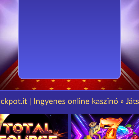
ckpot.it | Ingyenes online kaszinó » Ját