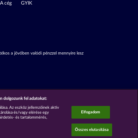
A cég
GYIK
átékos a jövőben valódi pénzzel mennyire lesz
n dolgozunk fel adatokat:
lása. Az eszköz jellemzőinek aktív
Elfogadom
tárolása és/vagy elérése egy
hirdetés- és tartalommérés,
Összes elutasítása