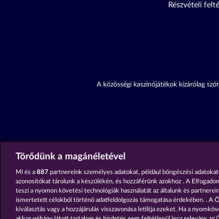
Részvételi felt
A közösségi kaszinójátékok kizárólag szór
Törődünk a magánéletével
Mi és a
887
partnereink személyes adatokat, például böngészési adatokat
azonosítókat tárolunk a készülékén, és hozzáférünk azokhoz . A Elfogado
teszi a nyomon követési technológiák használatát az általunk és partnereink
ismertetett célokból történő adatfeldolgozás támogatása érdekében. . A Ö
kiválasztás vagy a hozzájárulás visszavonása letiltja ezeket. Ha a nyomköve
akkor néhány látott tartalom és hirdetés nem feltétlenül lesz releváns az