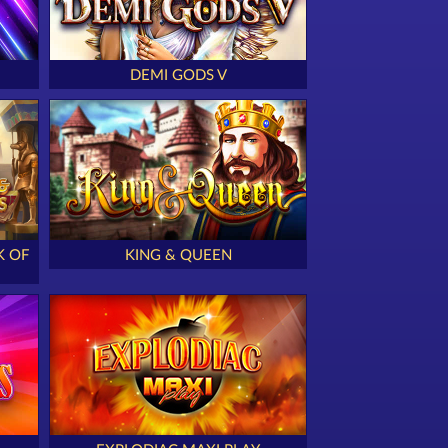
DEMI GODS V
K OF
KING & QUEEN