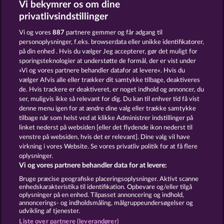
Vi bekymrer os om dine
Gates of Persia
Palace of Treasures
privatlivsindstillinger
Vi og vores
887
partnere gemmer og får adgang til
personoplysninger, f.eks. browserdata eller unikke identifikatorer,
på din enhed . Hvis du vælger Jeg accepterer, gør det muligt for
sporingsteknologier at understøtte de formål, der er vist under
»Vi og vores partnere behandler datafor at levere«. Hvis du
40 Thieves
Magic Book
vælger Afvis alle eller trækker dit samtykke tilbage, deaktiveres
de. Hvis trackere er deaktiveret, er noget indhold og annoncer, du
ser, muligvis ikke så relevant for dig. Du kan til enhver tid få vist
denne menu igen for at ændre dine valg eller trække samtykke
Vilkår og betingelser
tilbage når som helst ved at klikke Administrer indstillinger på
linket nederst på websiden [eller det flydende ikon nederst til
Fortroligheds- og cookie-politik
Kontakt
venstre på websiden, hvis det er relevant]. Dine valg vil have
virkning i vores Website. Se vores privatliv politik for at få flere
Virksomhed
FAQ
oplysninger.
Vi og vores partnere behandler data for at levere:
Indsend anmodning om tilbagetrækning
Bruge præcise geografiske placeringsoplysninger. Aktivt scanne
enhedskarakteristika til identifikation. Opbevare og/eller tilgå
oplysninger på en enhed. Tilpasset annoncering og indhold,
annoncerings- og indholdsmåling, målgruppeundersøgelser og
udvikling af tjenester.
Liste over partnere (leverandører)