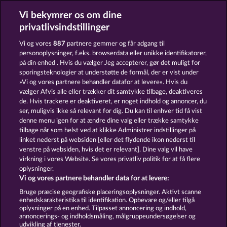
Vi bekymrer os om dine
Creatures of the Night
Crystal Ball
privatlivsindstillinger
Vi og vores
887
partnere gemmer og får adgang til
personoplysninger, f.eks. browserdata eller unikke identifikatorer,
på din enhed . Hvis du vælger Jeg accepterer, gør det muligt for
sporingsteknologier at understøtte de formål, der er vist under
»Vi og vores partnere behandler datafor at levere«. Hvis du
Phantoms Mirror
The Griffin
vælger Afvis alle eller trækker dit samtykke tilbage, deaktiveres
de. Hvis trackere er deaktiveret, er noget indhold og annoncer, du
ser, muligvis ikke så relevant for dig. Du kan til enhver tid få vist
denne menu igen for at ændre dine valg eller trække samtykke
Vilkår og betingelser
tilbage når som helst ved at klikke Administrer indstillinger på
linket nederst på websiden [eller det flydende ikon nederst til
Fortroligheds- og cookie-politik
Kontakt
venstre på websiden, hvis det er relevant]. Dine valg vil have
virkning i vores Website. Se vores privatliv politik for at få flere
Virksomhed
FAQ
oplysninger.
Vi og vores partnere behandler data for at levere:
Indsend anmodning om tilbagetrækning
Bruge præcise geografiske placeringsoplysninger. Aktivt scanne
enhedskarakteristika til identifikation. Opbevare og/eller tilgå
oplysninger på en enhed. Tilpasset annoncering og indhold,
annoncerings- og indholdsmåling, målgruppeundersøgelser og
udvikling af tjenester.