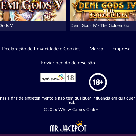
Gods V
Demi Gods IV - The Golden Era
Declaração de Privacidade e Cookies
Marca
Empresa
Enviar pedido de rescisão
nas a fins de entretenimento e não têm qualquer influência em qualquer 
real.
©2026 Whow Games GmbH