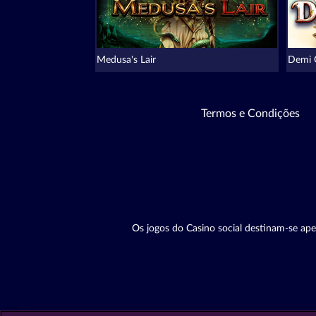
Medusa's Lair
Demi 
Termos e Condições
Os jogos do Casino social destinam-se ape