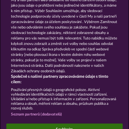
My a naši partneři
885
ukládáme do vašeho zařízení osobní údaje,
Medusa's Lair
Gates Of Ishtar
jako jsou údaje o prohlížení nebo jedinečné identifikátory, a máme
k nim přístup . Výběr Souhlasím umožňuje, aby sledovací
technologie podporovaly účely uvedené v části My a naši partneři
zpracováváme údaje za účelem poskytování . Výběrem Zamítnout
vše nebo odvoláním svého souhlasu je zakážete. Pokud jsou
sledovací technologie zakázány, některé zobrazené obsahy a
reklamy pro vás nemusí být tolik relevantní. Tuto nabídku můžete
kdykoli znovu zobrazit a změnit své volby nebo souhlas odvolat
Demi Gods IV - The Golden Era
The Guardian God: Heimdall's Horn
kliknutím na odkaz Správa předvoleb ve spodní části webové
stránky [nebo plovoucí ikona v levém dolním rohu webové
stránky, pokud je to možné]. Vaše volby se projeví v našem
Podmínky
Prohlášení o Soukromí a Cookies
Internetová stránka. Další podrobnosti naleznete v našich
Zásadách ochrany osobních údajů.
Společně s našimi partnery zpracováváme údaje s tímto
Kontakt
Společnost
Časté dotazy
cílem:
Podat Žádost o Odstoupení
Používání přesných údajů o geografické poloze. Aktivní
vyhledávání identifikačních údajů v rámci vlastností zařízení.
Ukládání a/nebo přístup k informacím v zařízení. Personalizovaná
reklama a obsah, měření reklam a obsahu, průzkum publika a
rozvoj služeb.
Seznam partnerů (dodavatelů)
Sociální kasinové hry jsou určeny výhradně k
zábavním účelům a nemají vůbec žádný vliv na