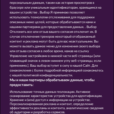
Piggy Kings
Super Duper Moorhuhn
персональным данным, таким как история просмотров в
браузере или уникальным идентификаторам, хранящимся на
вашем устройстве . Выбор Я принимаю позволяет
использовать технологии отслеживания для поддержки
описанных ниже целей, которые обрабатываются нами и
нашими партнерами для предоставления данных. . Выбор
Отклонить все или отзыв вашего согласия отключит их. В
случае отключения трекеров некоторый отображаемый
Egyptian Moon
Eggciting Fruits - Hold & Spin
контент и реклама могут быть для вас неактуальными. Вы
можете вызвать данное меню для изменения своего выбора
или отзыва согласия в любое время, нажав на ссылку
Управление настройками в нижней части веб-страницы [или
Правила
плавающий значок в левом нижнем углу веб-страницы, если
применимо.]. Ваш выбор вступит в силу в нашей Сайт. Для
Заявление о конфиденциальности и
ознакомления с более подробной информацией ознакомьтесь
политике Cookie
с нашей политикой конфиденциальности.
Мы и наши партнеры обрабатываем данные, чтобы
О компании
Компания
ЧаВо
предоставить:
Использование точных данных геолокации. Активное
Отправить Запрос об Отказе
сканирование характеристик устройства для идентификации.
Хранение и (или) доступ к информации на устройстве.
Персонализированная реклама и контент, определение
эффективности рекламы и контента, аналитические сведения
об аудитории и разработка сервисов.