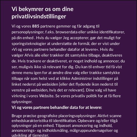
Vi bekymrer os om dine
Piggy Kings
Eggciting Fruits - Hold & Spin
privatlivsindstillinger
Vi og vores
885
partnere gemmer og får adgang til
personoplysninger, f.eks. browserdata eller unikke identifikatorer,
på din enhed . Hvis du vælger Jeg accepterer, gør det muligt for
sporingsteknologier at understøtte de formål, der er vist under
»Vi og vores partnere behandler datafor at levere«. Hvis du
Beer Party
Dead Legion
vælger Afvis alle eller trækker dit samtykke tilbage, deaktiveres
de. Hvis trackere er deaktiveret, er noget indhold og annoncer, du
ser, muligvis ikke så relevant for dig. Du kan til enhver tid få vist
denne menu igen for at ændre dine valg eller trække samtykke
Vilkår og betingelser
tilbage når som helst ved at klikke Administrer indstillinger på
linket nederst på websiden [eller det flydende ikon nederst til
Fortroligheds- og cookie-politik
Kontakt
venstre på websiden, hvis det er relevant]. Dine valg vil have
virkning i vores Website. Se vores privatliv politik for at få flere
Virksomhed
FAQ
oplysninger.
Vi og vores partnere behandler data for at levere:
Indsend anmodning om tilbagetrækning
Bruge præcise geografiske placeringsoplysninger. Aktivt scanne
enhedskarakteristika til identifikation. Opbevare og/eller tilgå
oplysninger på en enhed. Tilpasset annoncering og indhold,
annoncerings- og indholdsmåling, målgruppeundersøgelser og
udvikling af tjenester.