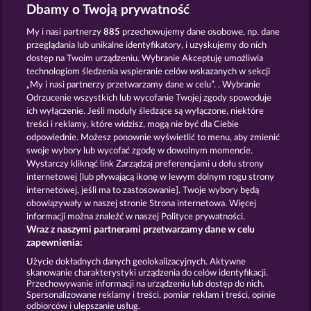
Sticky Diamonds
Fruit Love
Dbamy o Twoją prywatność
My i nasi partnerzy
885
przechowujemy dane osobowe, np. dane
przeglądania lub unikalne identyfikatory, i uzyskujemy do nich
dostęp na Twoim urządzeniu. Wybranie Akceptuję umożliwia
technologiom śledzenia wspieranie celów wskazanych w sekcji
„My i nasi partnerzy przetwarzamy dane w celu”. . Wybranie
Odrzucenie wszystkich lub wycofanie Twojej zgody spowoduje
7 Supernova Fruits
Explodiac Maxi Play
ich wyłączenie. Jeśli moduły śledzące są wyłączone, niektóre
treści i reklamy, które widzisz, mogą nie być dla Ciebie
odpowiednie. Możesz ponownie wyświetlić to menu, aby zmienić
swoje wybory lub wycofać zgodę w dowolnym momencie.
Zasady i warunki
Wystarczy kliknąć link Zarządzaj preferencjami u dołu strony
internetowej [lub pływającą ikonę w lewym dolnym rogu strony
Oświadczenie dotyczące prywatności i plików
internetowej, jeśli ma to zastosowanie]. Twoje wybory będą
cookie
obowiązywały w naszej stronie Strona internetowa. Więcej
informacji można znaleźć w naszej Polityce prywatności.
Wraz z naszymi partnerami przetwarzamy dane w celu
Nota prawna
Firma
FAQ
zapewnienia:
Prześlij wniosek o wypłatę
Użycie dokładnych danych geolokalizacyjnych. Aktywne
skanowanie charakterystyki urządzenia do celów identyfikacji.
Przechowywanie informacji na urządzeniu lub dostęp do nich.
Spersonalizowane reklamy i treści, pomiar reklam i treści, opinie
odbiorców i ulepszanie usług.