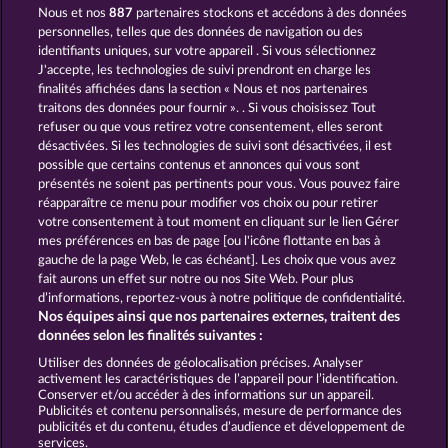
Nous et nos
887
partenaires stockons et accédons à des données
Majestic King
Golden Ei of Moorhuhn
personnelles, telles que des données de navigation ou des
identifiants uniques, sur votre appareil . Si vous sélectionnez
J'accepte, les technologies de suivi prendront en charge les
finalités affichées dans la section « Nous et nos partenaires
traitons des données pour fournir ». . Si vous choisissez Tout
refuser ou que vous retirez votre consentement, elles seront
désactivées. Si les technologies de suivi sont désactivées, il est
possible que certains contenus et annonces qui vous sont
Black Beauty
Wild Rapa Nui
présentés ne soient pas pertinents pour vous. Vous pouvez faire
réapparaître ce menu pour modifier vos choix ou pour retirer
votre consentement à tout moment en cliquant sur le lien Gérer
mes préférences en bas de page [ou l'icône flottante en bas à
CGU
gauche de la page Web, le cas échéant]. Les choix que vous avez
fait aurons un effet sur notre ou nos Site Web. Pour plus
Politique de confidentialité et de cookies
d’informations, reportez-vous à notre politique de confidentialité.
Nos équipes ainsi que nos partenaires externes, traitent des
Mentions légales
Société
FAQ
données selon les finalités suivantes :
Utiliser des données de géolocalisation précises. Analyser
Envoyer la demande de rétractation
activement les caractéristiques de l’appareil pour l’identification.
Conserver et/ou accéder à des informations sur un appareil.
Publicités et contenu personnalisés, mesure de performance des
publicités et du contenu, études d’audience et développement de
services.