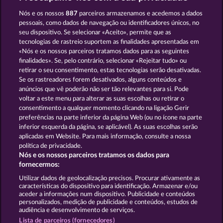
The black Book of Pirates
The Warlocks Book
Nós e os nossos
887
parceiros armazenamos e acedemos a dados
pessoais, como dados de navegação ou identificadores únicos, no
seu dispositivo. Se selecionar «Aceito», permite que as
tecnologias de rastreio suportem as finalidades apresentadas em
«Nós e os nossos parceiros tratamos dados para as seguintes
finalidades». Se, pelo contrário, selecionar «Rejeitar tudo» ou
retirar o seu consentimento, estas tecnologias serão desativadas.
Magic Book 6
Magic Book
Se os rastreadores forem desativados, alguns conteúdos e
anúncios que vê poderão não ser tão relevantes para si. Pode
voltar a este menu para alterar as suas escolhas ou retirar o
consentimento a qualquer momento clicando na ligação Gerir
Termos e Condições
preferências na parte inferior da página Web (ou no ícone na parte
inferior esquerda da página, se aplicável). As suas escolhas serão
Declaração de Privacidade e Cookies
Marca
aplicadas em Website. Para mais informação, consulte a nossa
política de privacidade.
Nós e os nossos parceiros tratamos os dados para
Empresa
Perguntas frequentes
fornecermos:
Enviar pedido de rescisão
Utilizar dados de geolocalização precisos. Procurar ativamente as
características do dispositivo para identificação. Armazenar e/ou
aceder a informações num dispositivo. Publicidade e conteúdos
personalizados, medição de publicidade e conteúdos, estudos de
audiência e desenvolvimento de serviços.
Lista de parceiros (fornecedores)